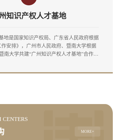
州知识产权人才基地
基地是国家知识产权局、广东省人民政府根据
5工作安排》，广州市人民政府、暨南大学根据
暨南大学共建“广州知识产权人才基地”合作协
权工作领导小组根据《广州市知识产权人才集
共建的项目，旨在共同打造国内一流、国际知
培养基地。广州知识产权人才基地一期建设项
453.62平方米，总投资额23104.07万元。其
筑面积27531.78平方米；地下2层，建筑面积
11921.84平方米。
 CENTERS
构
MORE+