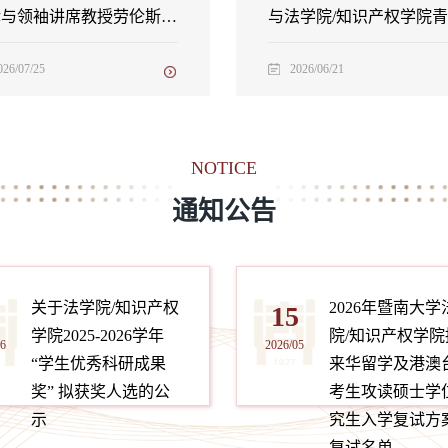
与领袖讲席教授劳伦斯·
与法学院/知识产权学院
（Lawrence Lessig）访
教师共话学术成长
开展系列活动
026/07/25
2026/06/21
NOTICE
通知公告
关于法学院/知识产权
2026年暨南大学
5
15
学院2025-2026学年
院/知识产权学院
06
2026/05
“学生优秀科研成果
来华留学及港澳
奖” 拟获奖人选的公
考生攻读硕士学
示
究生入学复试方
复试名单