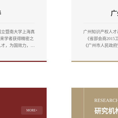
养
广
国立暨南大学上海真
广州知识产权人才
笈来学者获得精密之
《省部会商201
人才，为国效力，为
《广州市人民政府
。”
议》，广州知识产
聚工程工作方案》
名的知识产权人才
目总建筑面积为39
中：地上15层，建
RESEARCH
研究机
MORE+