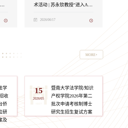
青年
术活动 | 苏永钦教授“进入AI
时代的法学和司法”讲座举行
2026/06/17
MORE+
法学
暨南大学法学院/知识
15
招收
产权学院2026年第二
2026/05
台侨
批次申请考核制博士
位研
研究生招生复试方案
案及