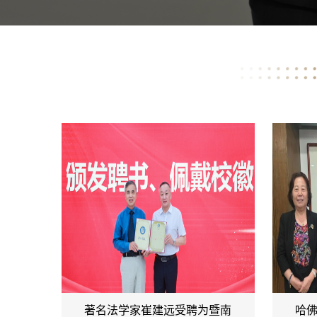
著名法学家崔建远受聘为暨南
哈佛