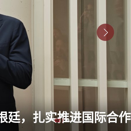
根廷，扎实推进国际合作
/
02
05