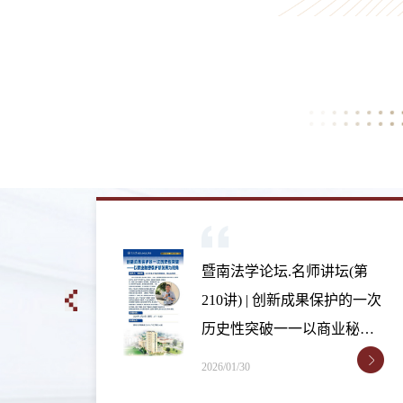
(第
暨南法学论坛.JM论坛(第83
的一次
期) | 欧洲专利法系列学术讲
秘密
座
2026/01/30