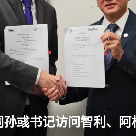
同孙彧书记访问智利、阿