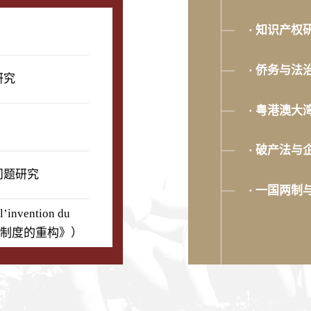
· 知识产权
· 侨务与法
研究
· 破产法
问题研究
· 一国两
l’invention du
员发明制度的重构》）