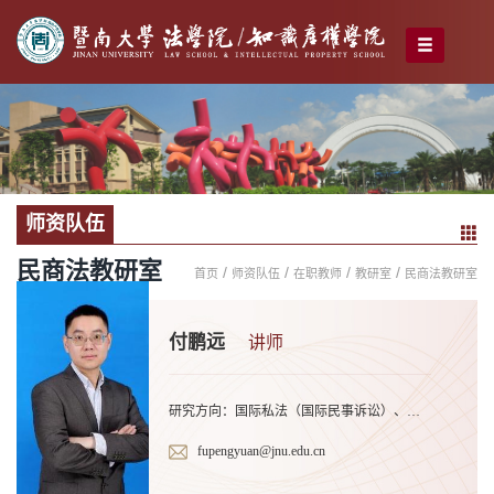
师资队伍
民商法教研室
/
/
/
/
首页
师资队伍
在职教师
教研室
民商法教研室
付鹏远
讲师
研究方向：国际私法（国际民事诉讼）、破产法（跨境破产）、仲裁法
fupengyuan@jnu.edu.cn