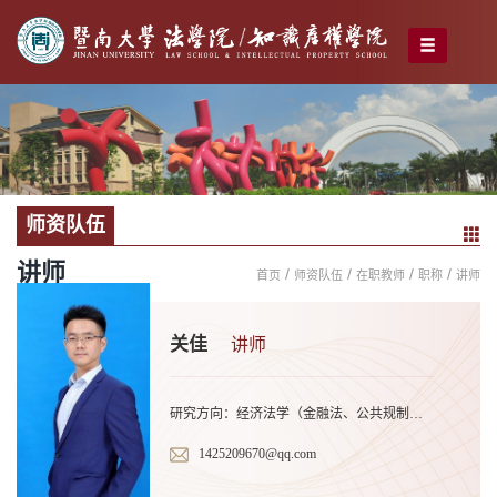
师资队伍
讲师
/
/
/
/
首页
师资队伍
在职教师
职称
讲师
关佳
讲师
研究方向：经济法学（金融法、公共规制法等）
1425209670@qq.com