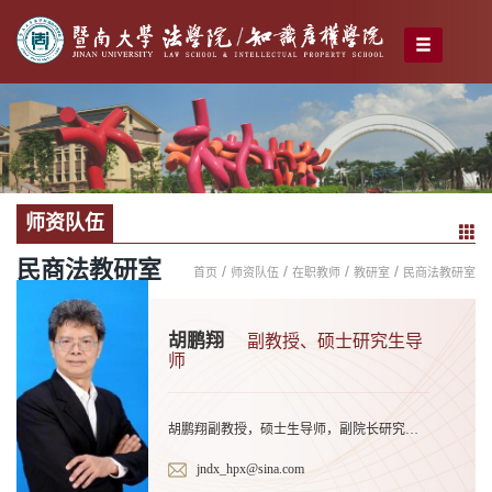
师资队伍
民商法教研室
/
/
/
/
首页
师资队伍
在职教师
教研室
民商法教研室
胡鹏翔
副教授、硕士研究生导
师
胡鹏翔副教授，硕士生导师，副院长研究方向：民商法学学历背景：吉林大学经济法学硕士、中国政法大学
jndx_hpx@sina.com