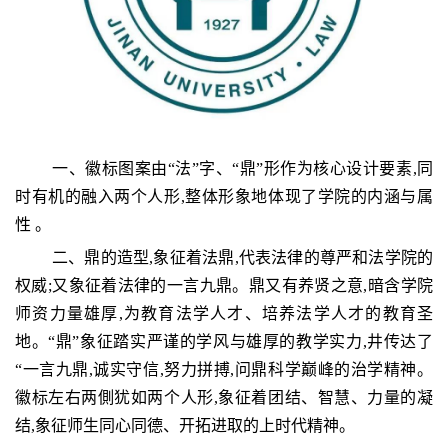
一
、
徽标图案由
“法”字、“鼎”形作为核心设计要素
,
同
时有机的融入两个人形
,
整体形象地体现了学院的内涵与属
性 。
二
、鼎的造型
,
象征着法鼎
,
代表法律的尊严和法学院的
权威
;
又象征着法律的一言九鼎。鼎又有养贤之意
,
暗含学院
师资力量雄厚
,
为教育法学人才、培养法学人才的教育圣
地。“鼎”象征踏实严谨的学风与雄厚的教学实力
,
井传达了
“一言九鼎
,
诚实守信
,
努力拼搏
,
问鼎科学巅峰的治学精神。
徽标左右两側犹如两个人形
,
象征着团结、智慧、力量的凝
结
,
象征师生同心同德、开拓进取的上时代精神。