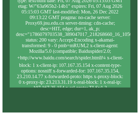
type: text/html date: Fri, 07 Aug 2026 05:15:03 GMT
etag: W/"63a965b2-14b1" expires: Fri, 07 Aug 2026
05:15:03 GMT last-modified: Mon, 26 Dec 2022
09:13:22 GMT pragma: no-cache server:
Proxy69.jnu.edu.cn server-timing: cdn-cache;
desc=HIT, edge; dur=1, ak_p;
desc="1786079703538_389047017_218268660_16_1050_9_
status: 200 vary: Accept-Encoding x-akamai-
transformed: 9 - 0 pmb=mRUM,2 x-client-agent:
Mozilla/5.0 (compatible; Baiduspider/2.0;
+http://www.baidu.com/search/spider.htmlï¼ x-client-
block: 1 x-client-ip: 107.167.35.154 x-content-type-
options: nosniff x-forwarded-for: 107.167.35.154,
23.210.14.77 x-forwarded-proto: https x-proxy-block:
0 x-proxy-ip: 23.213.31.19 x-real-block: 1 x-real-ip:
107.167.35.154 x-ssl-proto: TLSv1.3