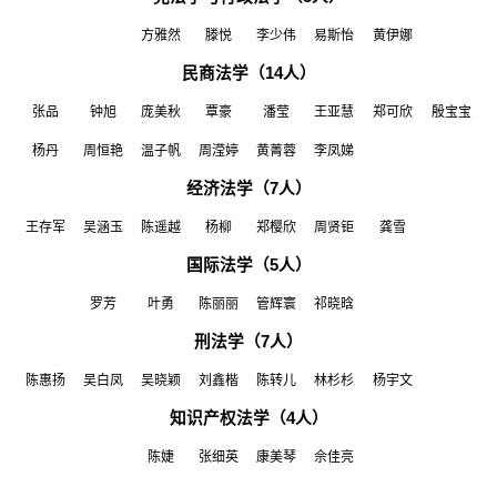
方雅然
滕悦
李少伟
易斯怡
黄伊娜
民商法学（
14
人）
张品
钟旭
庞美秋
覃豪
潘莹
王亚慧
郑可欣
殷宝宝
杨丹
周恒艳
温子帆
周滢婷
黄菁蓉
李凤娣
经济法学（
7
人）
王存军
吴涵玉
陈遥越
杨柳
郑樱欣
周贤钜
龚雪
国际法学（
5
人）
罗芳
叶勇
陈丽丽
管辉寰
祁晓晗
刑法学（
7
人）
陈惠扬
吴白凤
吴晓颖
刘鑫楷
陈转儿
林杉杉
杨宇文
知识产权法学（
4
人）
陈婕
张细英
康美琴
佘佳亮