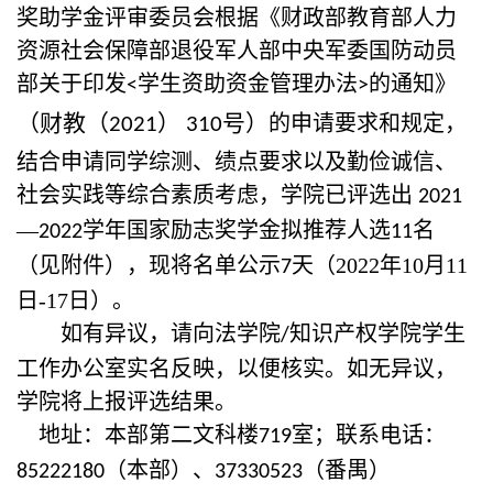
奖助学金评审委员会根据《财政部教育部人力
资源社会保障部退役军人部中央军委国防动员
部关于印发
学生资助资金管理办法
的通知》
<
>
（
财教（
）
号
）
的申请要求和规定，
2021
310
结合申请同学综测、绩点要求以及勤俭诚信、
社会实践等综合素质考虑，学院已评选出
2021
—
学年国家励志奖学金拟推荐人选
名
2022
11
（见附件），现将名单公示
天（2022年10月11
7
日-17日）。
如有异议，请向法学院
知识产权学院学生
/
工作办公室实名反映，以便核实。如无异议，
学院将上报评选结果。
地址：本部第二文科楼
室；联系电话：
719
（本部）、
（番禺）
85222180
37330523