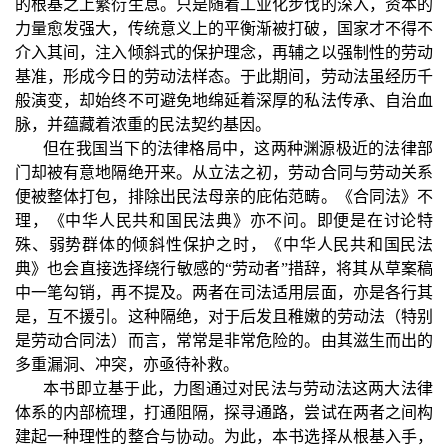
的根基之上繁衍生息。只是随着工业化步伐的深入，资本的
力量愈发强大，传统意义上的平衡渐被打破，国家才不得不
介入其间，注入倾斜式的保护理念，再辅之以强制性的劳动
基准，形成今日的劳动法样态。于此期间，劳动法虽经历千
般演变，却始终不可避免地绵延着深厚的私法传承、自治血
脉，并蕴藏着浓重的民法契约基因。
但在我国当下的法律格局中，这两种渊源极近的法律部
门却被有意地隔绝开来。从立法之初，劳动合同与劳动关系
便被整体打包，排除出民法母亲的庇佑范畴。《合同法》不
理，《中华人民共和国民法典》亦不问。即便是在讨论特
殊、弱势群体的倾斜性保护之时，《中华人民共和国民法
典》也会直接选择绕行敏感的
“劳动者”措辞，将其从草案稿
中一笔勾销，再不提及。两者在司法适用层面，亦是各行其
是，互不援引。这种隔绝，对于后发且稚嫩的劳动法（特别
是劳动合同法）而言，常常是非常危险的。由其滋生而出的
多重漏洞、冲突，亦亟待补救。
本书即立基于此，力图通过对民法与劳动法这两大法律
体系的内部梳理，打通阻隔，探寻通路，尝试在两者之间构
建起一种理性的整合与协动。为此，本书选择从根基入手，