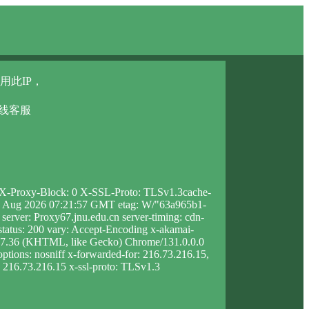
用此IP，
在线客服
6 X-Proxy-Block: 0 X-SSL-Proto: TLSv1.3cache-
u, 06 Aug 2026 07:21:57 GMT etag: W/"63a965b1-
rver: Proxy67.jnu.edu.cn server-timing: cdn-
tus: 200 vary: Accept-Encoding x-akamai-
537.36 (KHTML, like Gecko) Chrome/131.0.0.0
options: nosniff x-forwarded-for: 216.73.216.15,
p: 216.73.216.15 x-ssl-proto: TLSv1.3