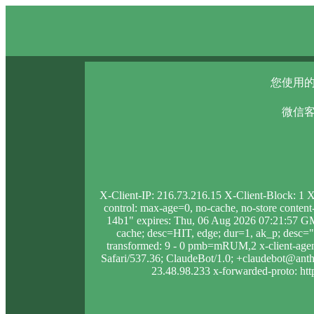
您使用的
微信客
X-Client-IP: 216.73.216.15 X-Client-Block: 1
control: max-age=0, no-cache, no-store conten
14b1" expires: Thu, 06 Aug 2026 07:21:57 GM
cache; desc=HIT, edge; dur=1, ak_p; des
transformed: 9 - 0 pmb=mRUM,2 x-client-age
Safari/537.36; ClaudeBot/1.0; +claudebot@anthro
23.48.98.233 x-forwarded-proto: http